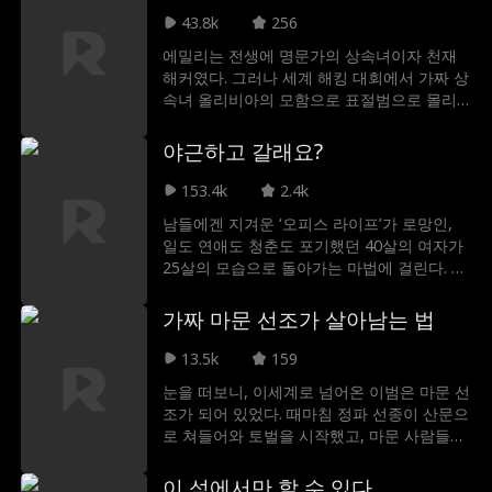
온 남자, 노아의 남동생이자 새롭게 돌아온 알
43.8k
256
파 리암 그레이븐스였다. 어린 시절부터 엘라
에밀리는 전생에 명문가의 상속녀이자 천재
를 사랑해 온 리암은 엘라가 자신의 운명임을
해커였다. 그러나 세계 해킹 대회에서 가짜 상
알고 있었다. 하지만 질투로 가득 찬 라이벌과
속녀 올리비아의 모함으로 표절범으로 몰리
앙심을 품은 노아, 그리고 그들을 갈라놓으려
며 모든 것을 잃고 만다. 가족들조차 그녀를
는 두 세계 사이에서, 엘라와 리암은 운명적인
믿지 않았고, 결국 에밀리는 집에서 쫓겨난 뒤
야근하고 갈래요?
사랑을 지켜낼 수 있을까?
올리비아에게 살해당한다. 하지만 두 번째 삶
을 얻은 에밀리는 더 이상 과거의 순진한 소녀
153.4k
2.4k
가 아니다. 가족과의 인연을 끊고, 자신을 모
남들에겐 지겨운 ‘오피스 라이프’가 로망인,
함했던 가짜 상속녀 올리비아에게 통쾌한 복
일도 연애도 청춘도 포기했던 40살의 여자가
수를 시작한다.
25살의 모습으로 돌아가는 마법에 걸린다. 25
살로 회춘한 신입사원이 꽃미남으로 가득한
사무실로 출근하게 되면서 펼쳐지는 심쿵 판
가짜 마문 선조가 살아남는 법
타지 오피스 신데렐라 로맨스
13.5k
159
눈을 떠보니, 이세계로 넘어온 이범은 마문 선
조가 되어 있었다. 때마침 정파 선종이 산문으
로 쳐들어와 토벌을 시작했고, 마문 사람들은
이범에게 산문 밖으로 나가 선종에 맞서 싸워
달라고 청했다. 하지만 그에게 무공 같은 것은
이 섬에서만 할 수 있다