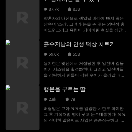
전혀 없었고, 그저 평범한 사람일 뿐이었다.
그러자 이범은 연기에 의지해 사람들을 속일
87.7k
838
수밖에 없었다. "연기력만으로 이 위기를 버
약혼자의 배신으로 생일날 바다에 빠져 죽은
틸 수 있을까?"라는 불안이 스쳤지만, 다행히
상속녀 '소라'. 그녀가 눈을 뜬 곳은 외딴섬 홍
그에게 시스템이라는 비장의 카드가 남아 있
미도!? 그리고 유령이 되어버린 현실을 깨닫
었다.
는데..! 유일하게 자신을 볼 수 있는 청년 무당
'하늘'의 힘으로 잠시 인간의 몸을 얻은 소라.
흙수저남의 인생 떡상 치트키
두 사람은 고대의 부활 의식 '귀혼식'을 통해
진짜 몸을 찾기 위한 금기의 여정을 시작한다.
59.6k
558
하지만, 소라를 완전히 없애려는 약혼자와 섬
왕지한은 맞선에서 거절당한 후 일진녀 길들
에 숨어있던 정체불명의 악령까지 이를 방해
이기 시스템을 활성화한다. 그리고 일진녀들
하고, 두 사람은 영혼이 소멸될 위기에 처하는
을 감탄하게 만들어 감탄 수치가 올라갈 때마
데..! 죽음과 부활, 사랑과 구원이 교차하는 섬
다, 시스템이 브론즈부터 다이아몬드까지 등
'홍미도' 운명에 맞서는 두 사람의 여정이 시
급별 보물 상자를 지급한다. 그 상자에서 막대
행운을 부르는 딸
작된다!
한 현금과 각종 아이템이 쏟아져 나오며, 왕지
한은 경제적 자유를 달성하고 진정한 승리자
2.8k
78
가 된다.
버림받은 고아 요요를 입양한 시한부 화이안.
그 후 기적처럼 병이 낫고 운수대통한다! 요요
의 신비한 말솜씨로 사업은 승승장구하고, 둘
은 악당 친척의 음모를 파헤쳐 가업을 되찾는
다.