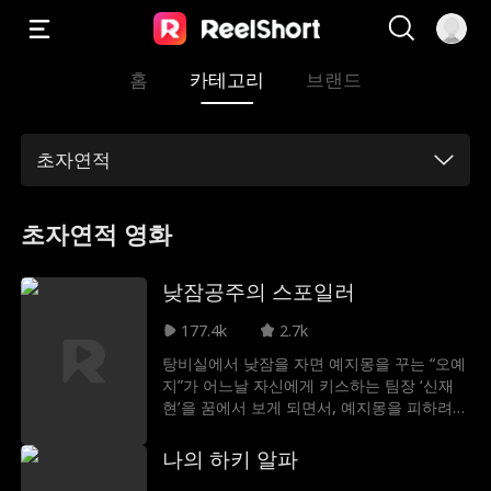
홈
카테고리
브랜드
초자연적
초자연적 영화
낮잠공주의 스포일러
177.4k
2.7k
탕비실에서 낮잠을 자면 예지몽을 꾸는 “오예
지”가 어느날 자신에게 키스하는 팀장 ‘신재
현’을 꿈에서 보게 되면서, 예지몽을 피하려
하는 좌충우돌 예츨 불허 로맨스.
나의 하키 알파