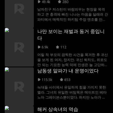
49.4k
280
남자친구 저스틴이 바람피우는 현장을 목격
하고 큰 충격에 빠진 니나는 마음을 달래려 간
파티에서 매력적인 하키팀 주장 엔조를 만났
다. 엔조는 관계에 얽매이는 것을 극도로 싫어
해 '딱 한 번'만 여자를 만나는 것으로 유명한
나만 보이는 재벌과 동거 중입니
플레이어임을 니나도 알고 있었다. 복잡한 감
다
정에 휩쓸리고 싶지 않았고, 오직 하룻밤의 짜
릿한 즐거움만을 원했던 니나는 아무 조건 없
6.9k
112
이 즐기자는 엔조의 제안을 쿨하게 받아들였
어릴 적 부모의 끔찍한 사건을 목겨한 후 귀신
다. 배신감 속에서 시작된 두 남녀의 위험하고
을 보게 된 여자, 정지안. 귀신 퇴치도, 위로도
치명적인 하룻밤이 시작된다.
안 되는 기묘한 능력 덕에 인생은 늘 고단하고
외롭기만 하다. 그런 그녀 앞에 어느 날 사고
남동생 알파가 내 운명이었다
로 혼수상태에 빠진 남자의 영혼, 김지훈이 나
115.5k
653
타난다. 죽지도 살지도 못한 채 떠도는 지훈은
지안에게만 보이고 들린다. 그렇게 귀신 보는
늑대들 사이에서 유일하게 힘을 가지지 못한
여자와 귀신 된 남자의 이상한 동거가 시작된
엘라. 그녀의 유일한 버팀목은 메이트인 베타
다.
노아 그레이븐스뿐이었다. 하지만 노아가 그
녀의 라이벌 에바와 바람을 피우는 장면을 목
격한 순간, 엘라의 세상은 무너져 내렸다. 그
해커 상속녀의 역습
때 앞에 나타난 것은 오랜 시간 엘라를 지켜봐