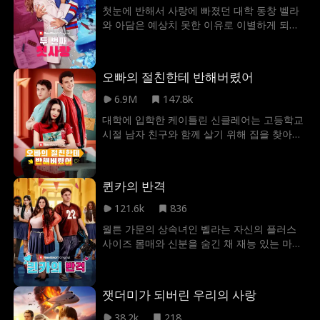
니의 소원을 위해 윌리엄과 비밀스러운 계약
첫눈에 반해서 사랑에 빠졌던 대학 동창 벨라
결혼을 하게 된다. 윌리엄은 이를 계기로 그녀
와 아담은 예상치 못한 이유로 이별하게 되고,
를 보호하고, 알레이나는 점점 윌리엄에게 마
몇 년 후 뜻밖에 재회한다. 하키 리그의 유명
음이 끌리게 된다
선수인 아담이 환자의 신분으로 남성 비뇨기
과 의사 벨라의 진료실에 나타난 것이다. 옛 감
오빠의 절친한테 반해버렸어
정이 다시 떠오르면서, 운명의 장난으로 두 사
람은 계약 연애 관계를 맺고 두 번째로 사귈 기
6.9M
147.8k
회를 얻게 된다. 날이 갈수록 벨라와 아담 사이
대학에 입학한 케이틀린 신클레어는 고등학교
의 불꽃은 점점 더 강해지지만, 두 번째 기회를
시절 남자 친구와 함께 살기 위해 집을 찾아가
통해 첫사랑을 이룰 수 있을지는 모두 두 사람
지만, 그가 다른 여자와 바람을 피우는 현장을
의 선택에 달렸다.
목격하고 만다. 결국 케이틀린은 친오빠의 집
으로 옮기게 되는데, 그곳에는 오빠의 절친이
퀸카의 반격
자 어린 시절 짝사랑 콜이 살고 있었다. 케이틀
린은 어린 시절 감정이 다시 불붙게 되고, 콜은
121.6k
836
성인이 된 케이틀린의 모습에 마음이 흔들리
월튼 가문의 상속녀인 벨라는 자신의 플러스
는데. 콜의 전 애인들과 질투 가득한 여학생들,
사이즈 몸매와 신분을 숨긴 채 재능 있는 마크
그리고 케이틀린의 오빠와의 고민 속에서 둘
와 사랑에 빠졌다. 헌신적인 그녀는 마크를 하
은 비밀을 지킬 수 있을까?
버드에 보내기 위해 모든 것을 바쳐 도왔는데,
그 대가로 마크가 자신을 괴롭히던 주동자 제
잿더미가 되버린 우리의 사랑
시와 바람을 피우고 있었다는 비참한 진실을
마주했다. 마크에게 철저히 배신당한 벨라는
38.2k
218