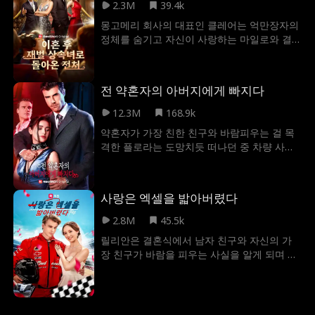
나가는 과정에서 헤이즐은 자신의 고통을 자
2.3M
39.4k
선 활동으로 전환하여 어린이를 돕기 위한 재
몽고메리 회사의 대표인 클레어는 억만장자의
단을 설립한다. 죄책감에 시달리던 제이스는
정체를 숨기고 자신이 사랑하는 마일로와 결
자신의 결정을 바로잡기 위해 노력하다가 자
혼한다. 결혼 후, 그녀는 3년 동안 자신의 부와
진해서 망하게 된다. 결국 헤이즐은 새로운 사
인맥을 이용해 마일로의 커리어를 아낌없이
랑을 찾고 제이스가 자신의 행동에 대한 책임
지원해 준다. 하지만 마일로는 성공을 거의 앞
을 지게 한다.
전 약혼자의 아버지에게 빠지다
두고 스텔라와 바람을 피운다. 이를 알게 된 클
레어는 마일로와 이혼한 후, 억만장자의 신분
12.3M
168.9k
으로 다시 그의 앞에 나타난다. 클레어는 마일
약혼자가 가장 친한 친구와 바람피우는 걸 목
로를 향한 모든 지원을 철회하여 마일로에게
격한 플로라는 도망치듯 떠나던 중 차량 사고
뼈저린 후회를 안겨준다!
가 날 뻔한다. 그리고 운전자의 매력에 홀리듯
빠져 충동적으로 하룻밤을 보내게 되지만, 플
로라는 그 남자가 전 약혼자의 아버지라는 사
사랑은 엑셀을 밟아버렸다
실을 알지 못하는데. 심지어 그 남자에게는 남
들과는 다른 성적 취향이 있었고, 이후 플로라
2.8M
45.5k
는 그가 전 약혼자의 아버지라는 사실을 알고
릴리안은 결혼식에서 남자 친구와 자신의 가
도 점점 그에게 빠져들어 간다.
장 친구가 바람을 피우는 사실을 알게 되며 가
슴 아픈 배신을 겪게 된다. 절망의 순간, 릴리
안은 자신을 구하러 온 루카와 결혼을 해버리
게 되는데. 루카와의 결혼은 달콤했고, 여러 예
상치 못한 문제들을 함께 극복하며 점점 가까