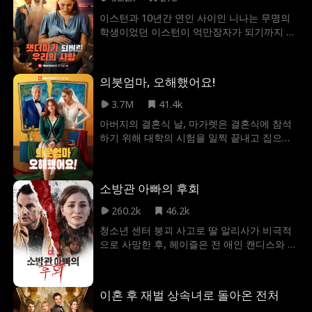
더 이상 숨지 않고, 그를 가차 없이 차버렸다.
이스턴과 10년간 연인 사이인 니나는 무명의
이제 그녀는 자신의 진정한 매력을 받아들이
학생이었던 이스턴이 억만장자가 되기까지 모
며 당당하게 복수를 시작한다.
든 순간을 함께해왔다. 하지만 이스턴이 성공
의 정점에 오른 순간, 사업 파트너인 캔디스와
의 부적절한 관계를 목격하게 된다. 이후 캔디
의붓엄마, 오해했어요!
스의 끊임없는 이간질 때문에 니나는 결국 이
스턴을 완전히 포기하기로 결심한다. 그러던
3.7M
41.4k
어느 날, 같은 비행기에 탑승한 셋은 갑작스러
아버지의 결혼식 날, 마가렛은 결혼식에 참석
운 항공 사고를 맞닥뜨리게 된다. 추락 직전의
하기 위해 대학의 시험을 일찍 끝내고 집으로
순간, 이스턴은 쌍둥이를 임신한 니나를 외면
돌아오지만, 그녀의 미래 계모인 클로이는 마
한 채 캔디스를 보호하는데...
가렛을 아버지의 애인으로 오해한다. 아버지가
떠난 사이, 클로이는 마가렛을 망신 주고 학대
소방관 아빠의 후회
한다. 마가렛은 늦기 전에 명예를 회복하고 클
로이의 진짜 얼굴을 드러내게 만들 수 있을까?
260.2k
46.2k
청소년 센터 붕괴 사고로 딸 알리사가 비극적
으로 사망한 후, 헤이즐은 전 애인 캔디스와 딸
킴벌리를 대신 구하기로 한 소방관 남편 제이
스에게 정의와 복수를 찾는다. 슬픔과 분노에
휩싸인 헤이즐은 알리사의 죽음에 대해 제이
이혼 후 재벌 상속녀로 돌아온 전처
스와 캔디스에게 책임을 묻는다. 슬픔을 헤쳐