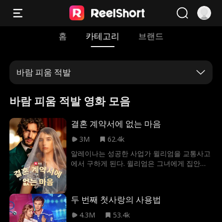
홈
카테고리
브랜드
바람 피움 적발
바람 피움 적발 영화 모음
결혼 계약서에 없는 마음
3M
62.4k
알레이나는 성공한 사업가 윌리엄을 교통사고
에서 구하게 된다. 윌리엄은 그녀에게 집안의
가보를 넘겨주게 되고. 몇 달 뒤 윌리엄은 조카
제이슨의 약혼 파티에서 알레이나를 발견하게
되는데, 그녀가 제이슨의 약혼자라는 사실을
두 번째 첫사랑의 사용법
알게 된다. 하지만 제이슨의 바람을 알게 된 알
레이나는 약혼을 파기하고, 치매가 걸린 할머
4.3M
53.4k