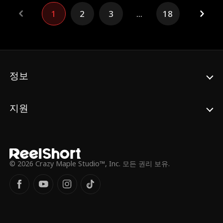
워진다. 릴리안은 루카가 사실 단순한 정비공
1
2
3
...
18
이 아니라 억만장자 CEO 겸 세계 최정상 레이
서 루카 해밀턴이라는 사실을 알게 되고, 가짜
결혼으로 시작된 관계는 깊은 사랑으로 이어
지는데. 둘이 힘을 합쳐 발전해 나가는 사랑 이
야기를 함께 감상하자!
정보
지원
© 2026 Crazy Maple Studio™, Inc. 모든 권리 보유.