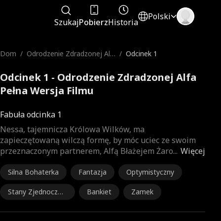
Polski
Szukaj
Pobierz
Historia
Dom
/
Odrodzenie Zdradzonej Alf
/
Odcinek 1
a
Odcinek 1 - Odrodzenie Zdradzonej Alfa
Pełna Wersja Filmu
Fabuła odcinka 1
Nessa, tajemnicza Królowa Wilków, ma
zapieczętowaną wilczą formę, by móc uciec ze swoim
przeznaczonym partnerem, Alfą Błażejem Żaro
...
Więcej
Silna Bohaterka
Fantazja
Optymistyczny
Stany Zjednoczon
Bankiet
Zamek
e