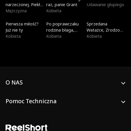
narzeczonej. Piekło
raz, panie Grant
Udawanie głupiego
Dantego
Mężczyzna
Kobieta
Na topie
Dubbing
Nowe
Pierwsza miłość?
Po poprawczaku
Sprzedana
Już nie ty
rodzina błaga,
Watażce, Zrodzona
Kobieta
żebym wróciła
Kobieta
dla Nieba
Kobieta
O NAS
Pomoc Techniczna