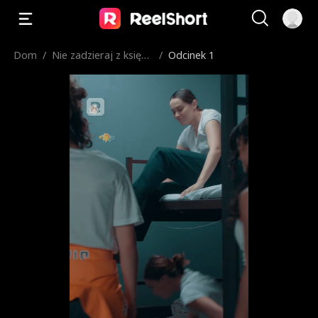
Dom
/
Nie zadzieraj z księżn
/
Odcinek 1
iczką elitarnej szkoły