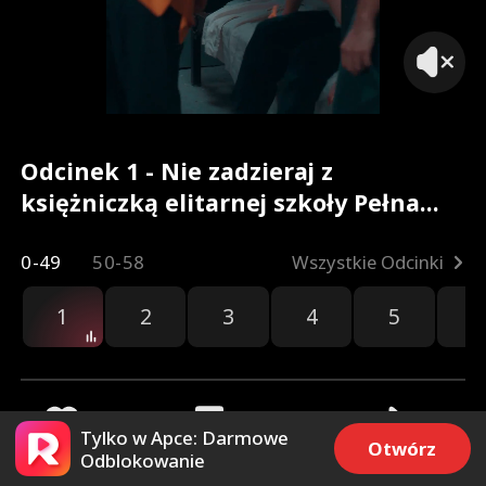
Odcinek 1 - Nie zadzieraj z
księżniczką elitarnej szkoły Pełna
Wersja Filmu
0-49
50-58
Wszystkie Odcinki
1
2
3
4
5
6
un
Tylko w Apce: Darmowe
Otwórz
Odblokowanie
745
5.5k
Udostępnij