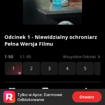
Odcinek 1 - Niewidzialny ochroniarz
Pełna Wersja Filmu
1-50
51-80
Wszystkie Odcinki
1
2
3
4
5
6
Tylko w Apce: Darmowe
Otwórz
Odblokowanie
2.2k
22.9k
Udostępnij