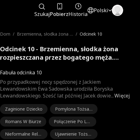
Polski
Szukaj
Pobierz
Historia
Dom
/
Brzemienna, słodka żona r
/
Odcinek 10
ozpieszczana przez bogate
go męża.
Odcinek 10 - Brzemienna, słodka żona
rozpieszczana przez bogatego męża.
Pełna Wersja Filmu
Fabuła odcinka 10
Po przypadkowej nocy spędzonej z Jackiem
Lewandowskim Ewa Sadowska urodziła Boryska
Lewandowskiego. Sześć lat później Jacek dowie
...
Więcej
Zaginione Dziecko
Pomylona Tożsa
mość
Romans W Biurze
Połączenie Po Lat
ach
Nieformalne Relac
Ujawnienie Tożsa