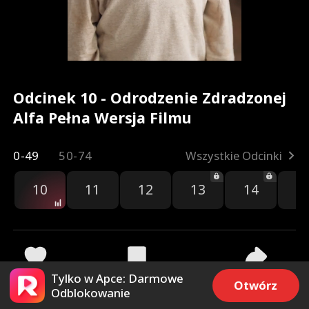
Odcinek 10 - Odrodzenie Zdradzonej
Alfa Pełna Wersja Filmu
0-49
50-74
Wszystkie Odcinki
10
11
12
13
14
1
Tylko w Apce: Darmowe
55.5k
29.3k
Udostępnij
Otwórz
Odblokowanie