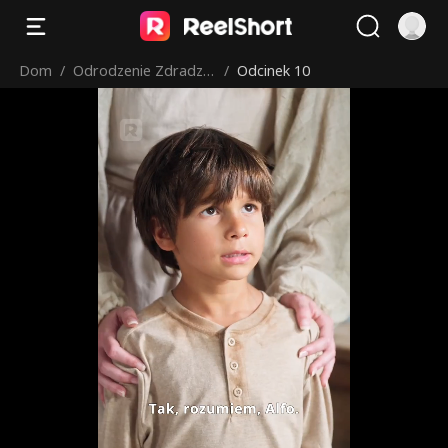
Dom
/
Odrodzenie Zdradzo
/
Odcinek 10
nej Alfa