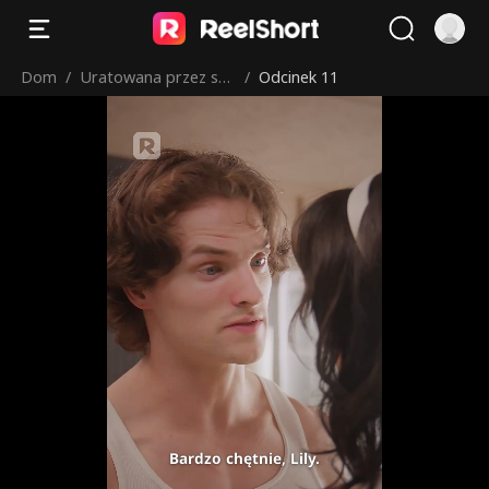
Dom
/
Uratowana przez sek
/
Odcinek 11
sownego farmera
Bardzo chętnie, Lily.