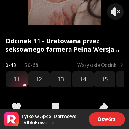
Odcinek 11 - Uratowana przez
seksownego farmera Pełna Wersja
Filmu
0-49
50-68
Wszystkie Odcinki
11
12
13
14
15
1
Tylko w Apce: Darmowe
332
8.9k
Udostępnij
Otwórz
Odblokowanie