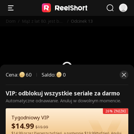
Dom
/
Mąż z lat 80. jest bar
/
Odcinek 13
dzo niewinny
Cena
:
60
Saldo
:
0
VIP: odblokuj wszystkie seriale za darmo
To są płatne odcinki. Odblokuj,
Automatyczne odnawianie. Anuluj w dowolnym momencie.
aby oglądać.
26% ZNIŻKI
Tygodniowy VIP
$
14.99
60
Odblokuj teraz
$
19.99
$14.99 przez Pierwszy tydzień, a następnie $19.99/tydzień. Anuluj