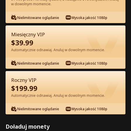
w dowolnym momencie.
Oglądaj za darmo w Apce
Nielimitowane oglądanie
Wysoka jakość 1080p
Miesięczny VIP
$
39.99
Automatycznie odnawiaj. Anuluj w dowolnym momencie.
Nielimitowane oglądanie
Wysoka jakość 1080p
Odcinek 13 - Mąż z lat 80. jest bardzo
niewinny Pełna Wersja Filmu
Roczny VIP
$
199.99
1-50
51-60
Wszystkie Odcinki
Automatycznie odnawiaj. Anuluj w dowolnym momencie.
13
14
15
16
17
1
Nielimitowane oglądanie
Wysoka jakość 1080p
Doładuj monety