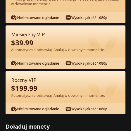
w dowolnym momencie.
Oglądaj za darmo w Apce
Nielimitowane oglądanie
Wysoka jakość 1080p
Miesięczny VIP
$
39.99
Automatycznie odnawiaj. Anuluj w dowolnym momencie.
Nielimitowane oglądanie
Wysoka jakość 1080p
Odcinek 15 - Odrodzenie Zdradzonej
Roczny VIP
Alfa Pełna Wersja Filmu
$
199.99
Automatycznie odnawiaj. Anuluj w dowolnym momencie.
0-49
50-74
Wszystkie Odcinki
Nielimitowane oglądanie
Wysoka jakość 1080p
15
16
17
18
19
2
Doładuj monety