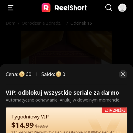
Dom
/
Odrodzenie Zdradzo
/
Odcinek 15
nej Alfa
Cena
:
60
Saldo
:
0
VIP: odblokuj wszystkie seriale za darmo
To są płatne odcinki. Odblokuj,
Automatyczne odnawianie. Anuluj w dowolnym momencie.
aby oglądać.
26% ZNIŻKI
Tygodniowy VIP
$
14.99
$
19.99
60
Odblokuj teraz
$14.99 przez Pierwszy tydzień, a następnie $19.99/tydzień. Anuluj