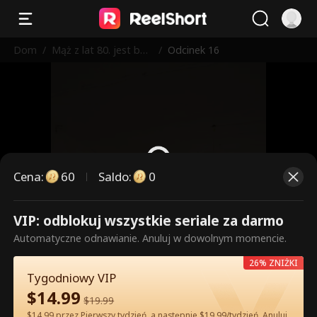
Dom
/
Mąż z lat 80. jest bar
/
Odcinek 16
dzo niewinny
Cena
:
60
Saldo
:
0
VIP: odblokuj wszystkie seriale za darmo
To są płatne odcinki. Odblokuj,
Automatyczne odnawianie. Anuluj w dowolnym momencie.
aby oglądać.
26% ZNIŻKI
Tygodniowy VIP
$
14.99
60
Odblokuj teraz
$
19.99
$14.99 przez Pierwszy tydzień, a następnie $19.99/tydzień. Anuluj