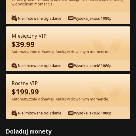
w dowolnym momencie.
Oglądaj za darmo w Apce
Nielimitowane oglądanie
Wysoka jakość 1080p
Miesięczny VIP
$
39.99
Automatycznie odnawiaj. Anuluj w dowolnym momencie.
Nielimitowane oglądanie
Wysoka jakość 1080p
Odcinek 16 - Mąż z lat 80. jest bardzo
niewinny Pełna Wersja Filmu
Roczny VIP
$
199.99
1-50
51-60
Wszystkie Odcinki
Automatycznie odnawiaj. Anuluj w dowolnym momencie.
16
17
18
19
20
2
Nielimitowane oglądanie
Wysoka jakość 1080p
Doładuj monety