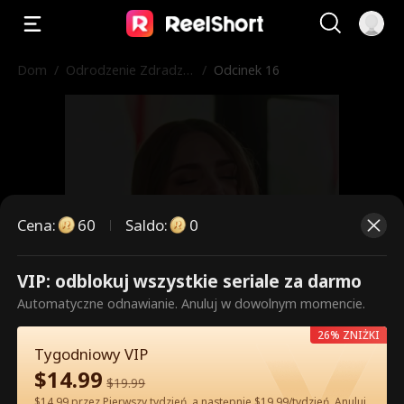
Dom
/
Odrodzenie Zdradzo
/
Odcinek 16
nej Alfa
Cena
:
60
Saldo
:
0
VIP: odblokuj wszystkie seriale za darmo
To są płatne odcinki. Odblokuj,
Automatyczne odnawianie. Anuluj w dowolnym momencie.
aby oglądać.
26% ZNIŻKI
Tygodniowy VIP
$
14.99
$
19.99
60
Odblokuj teraz
$14.99 przez Pierwszy tydzień, a następnie $19.99/tydzień. Anuluj