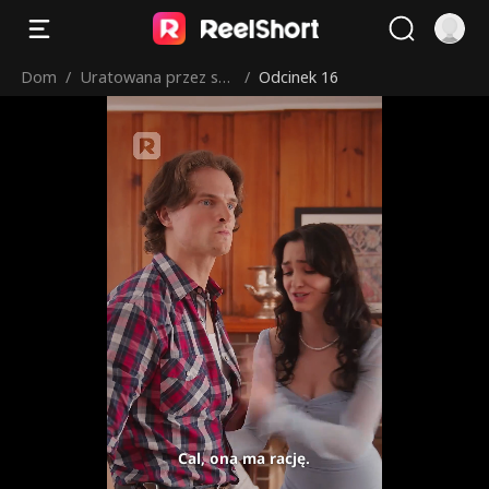
Dom
/
Uratowana przez sek
/
Odcinek 16
sownego farmera
Cal, ona ma rację.