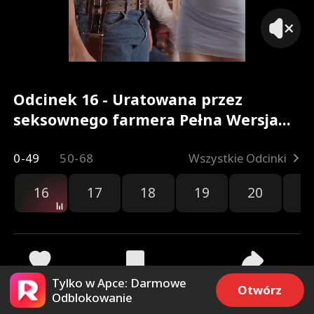
Odcinek 16 - Uratowana przez
seksownego farmera Pełna Wersja
Filmu
0-49
50-68
Wszystkie Odcinki
16
17
18
19
20
2
Tylko w Apce: Darmowe
590
8.9k
Udostępnij
Otwórz
Odblokowanie