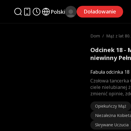
Doładowanie
Polski
Dom
/
Mąż z lat 80.
ewinny
Odcinek 18 - M
niewinny Pełn
Fabuła odcinka 18
Czołowa tancerka G
ciele nielubianej
zmienić opinie, z
Opiekuńczy Mąż
Niezależna Kobiet
Skrywane Uczucia