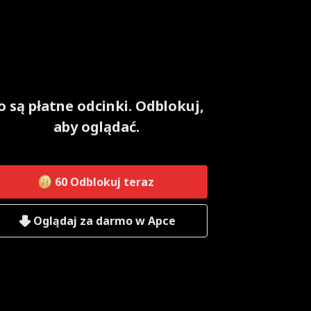
o są płatne odcinki. Odblokuj,
aby oglądać.
60
Odblokuj teraz
Oglądaj za darmo w Apce