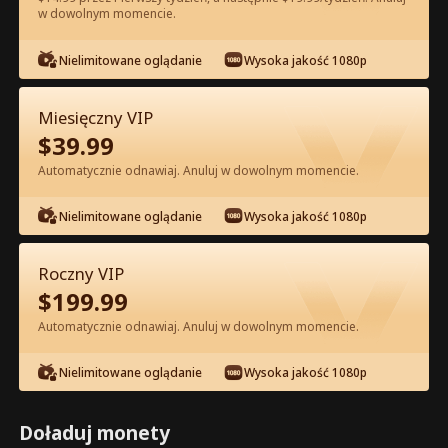
w dowolnym momencie.
Oglądaj za darmo w Apce
Nielimitowane oglądanie
Wysoka jakość 1080p
Miesięczny VIP
$
39.99
Automatycznie odnawiaj. Anuluj w dowolnym momencie.
Nielimitowane oglądanie
Wysoka jakość 1080p
Odcinek 18 - Podwójne Życie
Roczny VIP
Miliarderki Pełna Wersja Filmu
$
199.99
Automatycznie odnawiaj. Anuluj w dowolnym momencie.
0-49
50-70
Wszystkie Odcinki
Nielimitowane oglądanie
Wysoka jakość 1080p
18
19
20
21
22
2
Doładuj monety