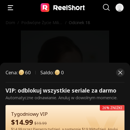
Dom
/
Podwójne Życie Milia
/
Odcinek 18
rderki
Cena
:
60
Saldo
:
0
VIP: odblokuj wszystkie seriale za darmo
To są płatne odcinki. Odblokuj,
Automatyczne odnawianie. Anuluj w dowolnym momencie.
aby oglądać.
26% ZNIŻKI
Tygodniowy VIP
$
14.99
$
19.99
60
Odblokuj teraz
$14.99 przez Pierwszy tydzień, a następnie $19.99/tydzień. Anuluj