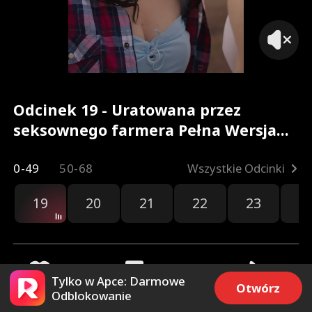
Odcinek 19 - Uratowana przez
seksownego farmera Pełna Wersja
Filmu
0-49
50-68
Wszystkie Odcinki
19
20
21
22
23
2
Tylko w Apce: Darmowe
Otwórz
Odblokowanie
623
8.9k
Udostępnij