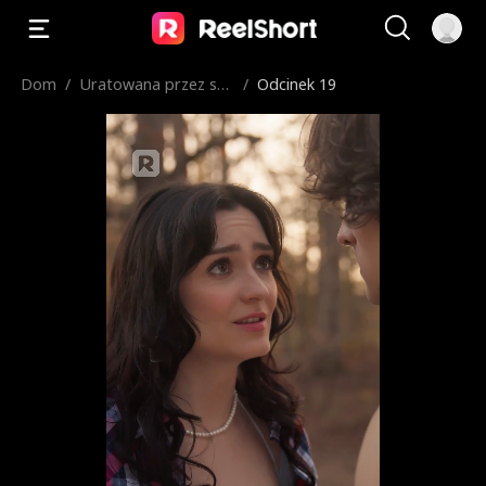
Dom
/
Uratowana przez sek
/
Odcinek 19
sownego farmera
A moja sytuacja