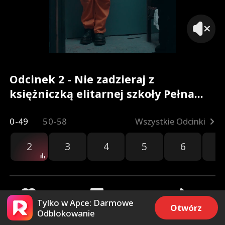
Odcinek 2 - Nie zadzieraj z
księżniczką elitarnej szkoły Pełna
Wersja Filmu
0-49
50-58
Wszystkie Odcinki
2
3
4
5
6
7
Tylko w Apce: Darmowe
Otwórz
Odblokowanie
478
5.5k
Udostępnij