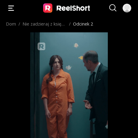
Dom
/
Nie zadzieraj z księżn
/
Odcinek 2
iczką elitarnej szkoły