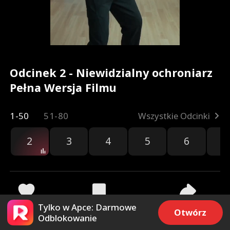
Odcinek 2 - Niewidzialny ochroniarz
Pełna Wersja Filmu
1-50
51-80
Wszystkie Odcinki
2
3
4
5
6
7
Tylko w Apce: Darmowe
745
23.1k
Udostępnij
Otwórz
Odblokowanie