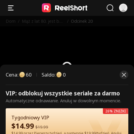
Dom
/
Mąż z lat 80. jest bar
/
Odcinek 20
dzo niewinny
Cena
:
60
Saldo
:
0
VIP: odblokuj wszystkie seriale za darmo
To są płatne odcinki. Odblokuj,
Automatyczne odnawianie. Anuluj w dowolnym momencie.
aby oglądać.
26% ZNIŻKI
Tygodniowy VIP
$
14.99
60
Odblokuj teraz
$
19.99
$14.99 przez Pierwszy tydzień, a następnie $19.99/tydzień. Anuluj