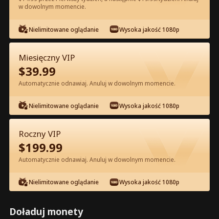
w dowolnym momencie.
Oglądaj za darmo w Apce
Nielimitowane oglądanie
Wysoka jakość 1080p
Miesięczny VIP
$
39.99
Automatycznie odnawiaj. Anuluj w dowolnym momencie.
Nielimitowane oglądanie
Wysoka jakość 1080p
Odcinek 20 - Mąż z lat 80. jest bardzo
niewinny Pełna Wersja Filmu
Roczny VIP
$
199.99
1-50
51-60
Wszystkie Odcinki
Automatycznie odnawiaj. Anuluj w dowolnym momencie.
20
21
22
23
24
2
Nielimitowane oglądanie
Wysoka jakość 1080p
Doładuj monety