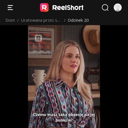
Dom
/
Uratowana przez sek
/
Odcinek 20
sownego farmera
Czemu masz taką obsesję na jej
punkcie?