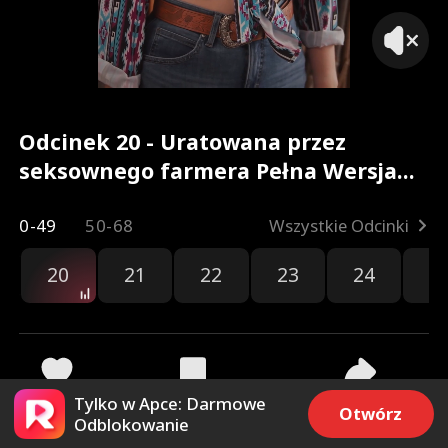
Odcinek 20 - Uratowana przez
seksownego farmera Pełna Wersja
Filmu
0-49
50-68
Wszystkie Odcinki
20
21
22
23
24
2
Tylko w Apce: Darmowe
597
8.9k
Udostępnij
Otwórz
Odblokowanie