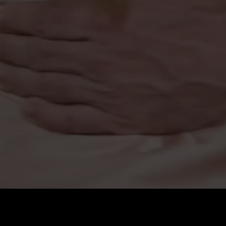
Cena
:
60
Saldo
:
0