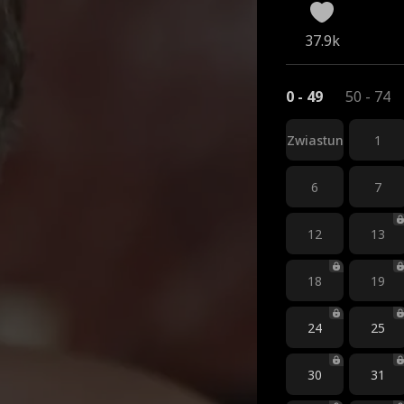
37.9k
0 - 49
50 - 74
Zwiastun
1
6
7
12
13
18
19
24
25
30
31