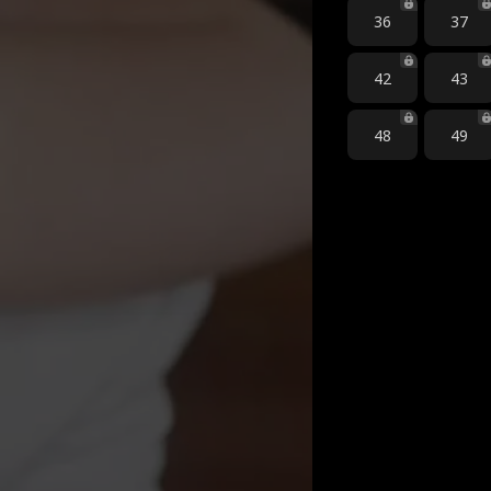
36
37
42
43
48
49