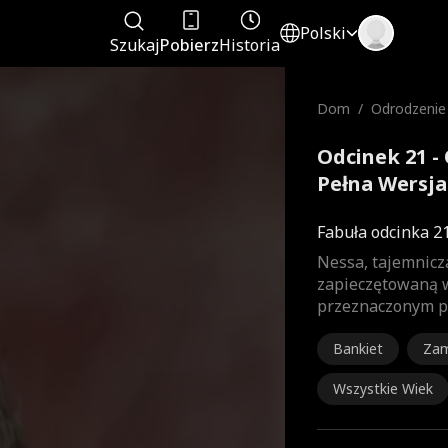
Polski
Szukaj
Pobierz
Historia
Dom
/
Odrodzenie 
a
Odcinek 21 -
Pełna Wersja
Fabuła odcinka 2
Nessa, tajemnicz
zapieczętowaną w
przeznaczonym pa
Bankiet
Za
Wszystkie Wiek