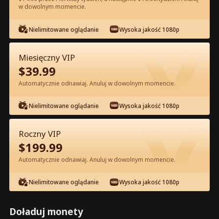
w dowolnym momencie.
Oglądaj za darmo w Apce
Nielimitowane oglądanie
Wysoka jakość 1080p
Miesięczny VIP
$
39.99
Automatycznie odnawiaj. Anuluj w dowolnym momencie.
Nielimitowane oglądanie
Wysoka jakość 1080p
Odcinek 22 - Odrodzenie Zdradzonej
Alfa Pełna Wersja Filmu
Roczny VIP
$
199.99
0-49
50-74
Wszystkie Odcinki
Automatycznie odnawiaj. Anuluj w dowolnym momencie.
22
23
24
25
26
2
Nielimitowane oglądanie
Wysoka jakość 1080p
Doładuj monety