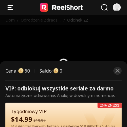
Dom
/
Odrodzenie Zdradzo
/
Odcinek 22
nej Alfa
Cena
:
60
Saldo
:
0
VIP: odblokuj wszystkie seriale za darmo
To są płatne odcinki. Odblokuj,
Automatyczne odnawianie. Anuluj w dowolnym momencie.
aby oglądać.
26% ZNIŻKI
Tygodniowy VIP
$
14.99
60
Odblokuj teraz
$
19.99
$14.99 przez Pierwszy tydzień, a następnie $19.99/tydzień. Anuluj