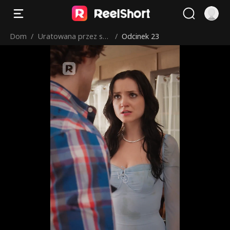
Dom
/
Uratowana przez sek
/
Odcinek 23
sownego farmera