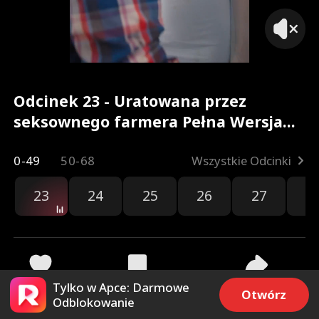
Odcinek 23 - Uratowana przez
seksownego farmera Pełna Wersja
Filmu
0-49
50-68
Wszystkie Odcinki
23
24
25
26
27
2
Tylko w Apce: Darmowe
486
8.9k
Udostępnij
Otwórz
Odblokowanie