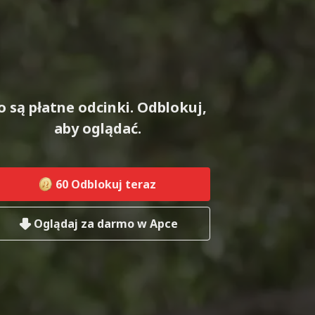
o są płatne odcinki. Odblokuj,
aby oglądać.
60
Odblokuj teraz
Oglądaj za darmo w Apce