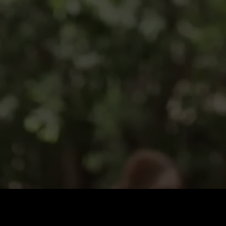
Cena
:
60
Saldo
:
0