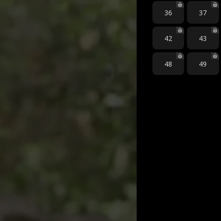
36
37
42
43
48
49