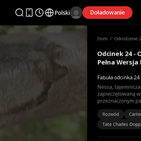
Doładowanie
Polski
Dom
/
Odrodzenie Z
a
Odcinek 24 - 
Pełna Wersja 
Fabuła odcinka 24
Nessa, tajemnicza
zapieczętowaną wi
przeznaczonym par
Rozwód
Carte
Tate Charles Dopp