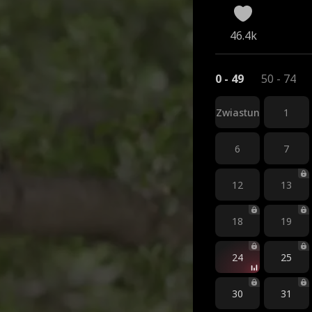
46.4k
0 - 49
50 - 74
Zwiastun
1
6
7
12
13
18
19
24
25
30
31