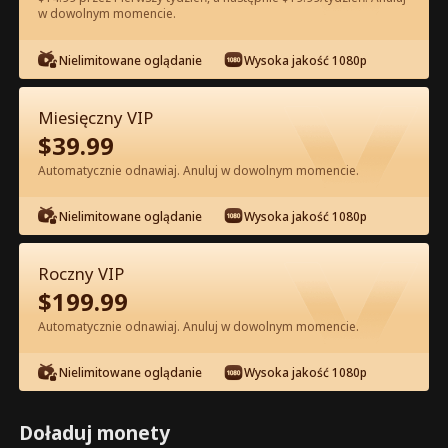
w dowolnym momencie.
Oglądaj za darmo w Apce
Nielimitowane oglądanie
Wysoka jakość 1080p
Miesięczny VIP
$
39.99
Automatycznie odnawiaj. Anuluj w dowolnym momencie.
Nielimitowane oglądanie
Wysoka jakość 1080p
Odcinek 26 - Odrodzenie Zdradzonej
Alfa Pełna Wersja Filmu
Roczny VIP
$
199.99
0-49
50-74
Wszystkie Odcinki
Automatycznie odnawiaj. Anuluj w dowolnym momencie.
26
27
28
29
30
3
Nielimitowane oglądanie
Wysoka jakość 1080p
Doładuj monety