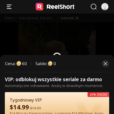
Dom
/
Odrodzenie Zdradzo
/
Odcinek 26
nej Alfa
Cena
:
60
Saldo
:
0
VIP: odblokuj wszystkie seriale za darmo
To są płatne odcinki. Odblokuj,
Automatyczne odnawianie. Anuluj w dowolnym momencie.
aby oglądać.
26% ZNIŻKI
Tygodniowy VIP
$
14.99
60
Odblokuj teraz
$
19.99
$14.99 przez Pierwszy tydzień, a następnie $19.99/tydzień. Anuluj