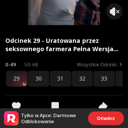
Odcinek 29 - Uratowana przez
seksownego farmera Pełna Wersja
Filmu
0-49
50-68
Wszystkie Odcinki
29
30
31
32
33
3
Tylko w Apce: Darmowe
475
8.9k
Udostępnij
Otwórz
Odblokowanie