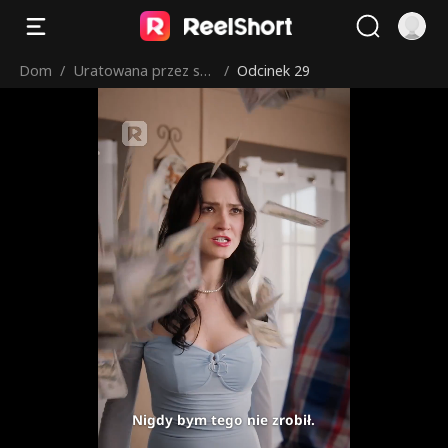
Dom
/
Uratowana przez sek
/
Odcinek 29
sownego farmera
Nigdy bym tego nie zrobił.