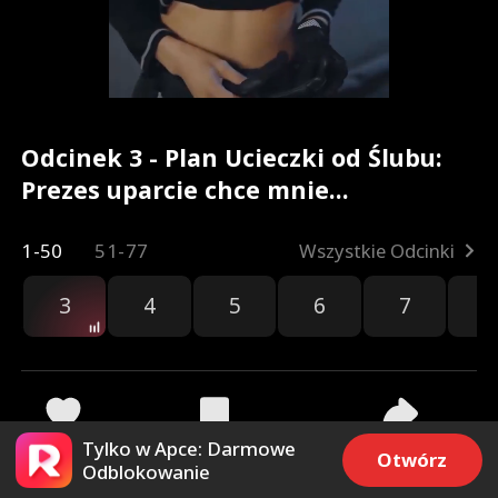
Odcinek 3 - Plan Ucieczki od Ślubu:
Prezes uparcie chce mnie
rozpieszczać Pełna Wersja Filmu
1-50
51-77
Wszystkie Odcinki
3
4
5
6
7
8
Tylko w Apce: Darmowe
83
3.1k
Udostępnij
Otwórz
Odblokowanie