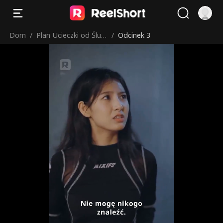
Dom
/
Plan Ucieczki od Ślub
/
Odcinek 3
u: Prezes uparcie chc
e mnie rozpieszczać