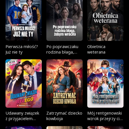
Pierwsza miłość?
Po poprawczaku
Obietnica
Już nie ty
rodzina błaga,
weterana
żebym wróciła
Udawany związek
Zatrzymać dziecko
Mój rentgenowski
z przyjacielem
kowboja
wzrok przejrzy cię
byłego
na wylot