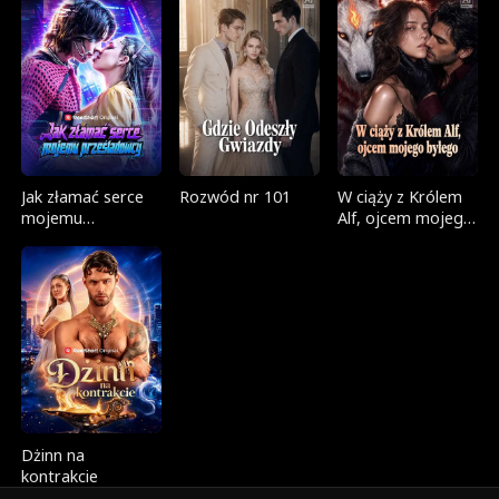
Jak złamać serce
Rozwód nr 101
W ciąży z Królem
mojemu
Alf, ojcem mojego
prześladowcy
byłego
Dżinn na
kontrakcie