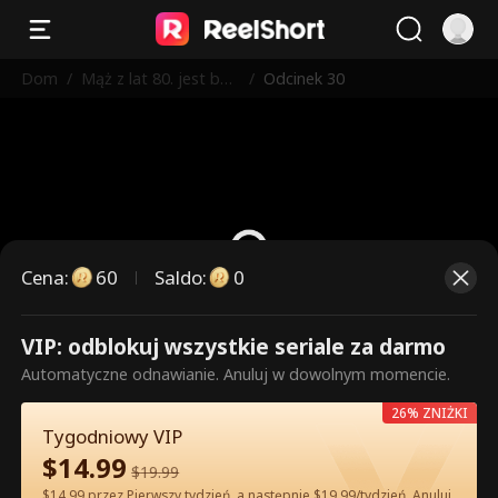
Dom
/
Mąż z lat 80. jest bar
/
Odcinek 30
dzo niewinny
Cena
:
60
Saldo
:
0
VIP: odblokuj wszystkie seriale za darmo
To są płatne odcinki. Odblokuj,
Automatyczne odnawianie. Anuluj w dowolnym momencie.
aby oglądać.
26% ZNIŻKI
Tygodniowy VIP
$
14.99
60
Odblokuj teraz
$
19.99
$14.99 przez Pierwszy tydzień, a następnie $19.99/tydzień. Anuluj