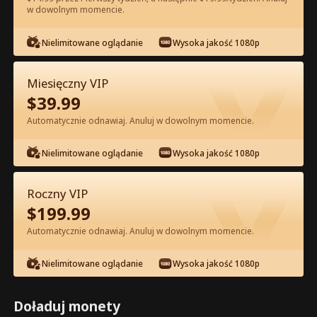
w dowolnym momencie.
Oglądaj za darmo w Apce
Nielimitowane oglądanie
Wysoka jakość 1080p
Miesięczny VIP
$
39.99
Automatycznie odnawiaj. Anuluj w dowolnym momencie.
Nielimitowane oglądanie
Wysoka jakość 1080p
Odcinek 30 - Mąż z lat 80. jest bardzo
niewinny Pełna Wersja Filmu
Roczny VIP
$
199.99
1-50
51-60
Wszystkie Odcinki
Automatycznie odnawiaj. Anuluj w dowolnym momencie.
30
31
32
33
34
3
Nielimitowane oglądanie
Wysoka jakość 1080p
Doładuj monety