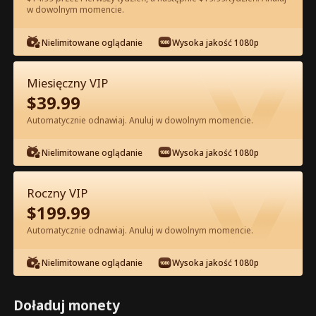
w dowolnym momencie.
Oglądaj za darmo w Apce
Nielimitowane oglądanie
Wysoka jakość 1080p
Miesięczny VIP
$
39.99
Automatycznie odnawiaj. Anuluj w dowolnym momencie.
Nielimitowane oglądanie
Wysoka jakość 1080p
Odcinek 30 - Pocałuj Mnie po Raz
Ostatni Pełna Wersja Filmu
Roczny VIP
$
199.99
0-49
50-90
Wszystkie Odcinki
Automatycznie odnawiaj. Anuluj w dowolnym momencie.
30
31
32
33
34
3
Nielimitowane oglądanie
Wysoka jakość 1080p
Doładuj monety