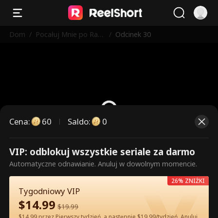
Dom
/
Pocałuj Mnie po Raz
/
Odcinek 30
Ostatni
Cena
:
60
Saldo
:
0
VIP: odblokuj wszystkie seriale za darmo
To są płatne odcinki. Odblokuj,
Automatyczne odnawianie. Anuluj w dowolnym momencie.
aby oglądać.
26% ZNIŻKI
Tygodniowy VIP
$
14.99
60
Odblokuj teraz
$
19.99
$14.99 przez Pierwszy tydzień, a następnie $19.99/tydzień. Anuluj