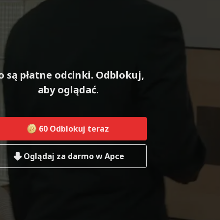
o są płatne odcinki. Odblokuj,
aby oglądać.
60
Odblokuj teraz
Oglądaj za darmo w Apce