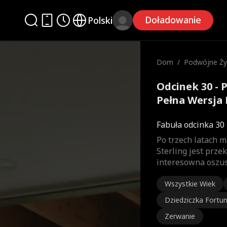
Doładowanie
Polski
Dom
/
Podwójne Życ
Odcinek 30 - 
Pełna Wersja 
Fabuła odcinka 30
Po trzech latach 
Sterling jest prze
interesowna oszu
Wszystkie Wiek
Dziedziczka Fortu
Zerwanie