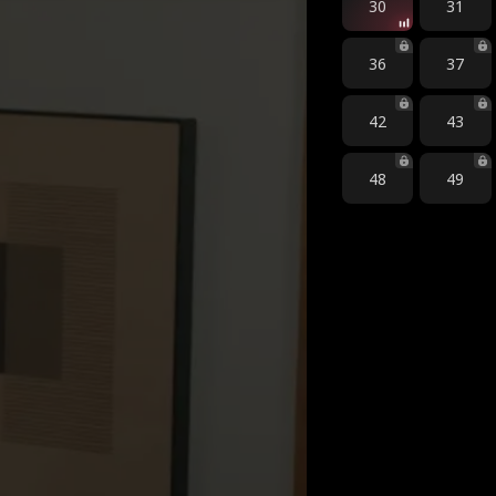
30
31
36
37
42
43
48
49