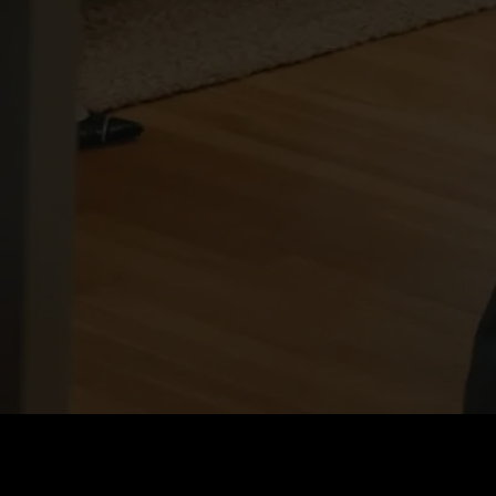
Cena
:
60
Saldo
:
0