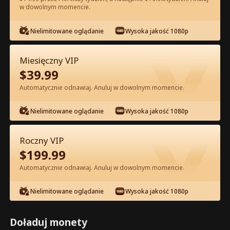
w dowolnym momencie.
Oglądaj za darmo w Apce
Nielimitowane oglądanie
Wysoka jakość 1080p
Miesięczny VIP
$
39.99
Automatycznie odnawiaj. Anuluj w dowolnym momencie.
Nielimitowane oglądanie
Wysoka jakość 1080p
Odcinek 33 - Pocałuj Mnie po Raz
Ostatni Pełna Wersja Filmu
Roczny VIP
$
199.99
0-49
50-90
Wszystkie Odcinki
Automatycznie odnawiaj. Anuluj w dowolnym momencie.
33
34
35
36
37
3
Nielimitowane oglądanie
Wysoka jakość 1080p
Doładuj monety