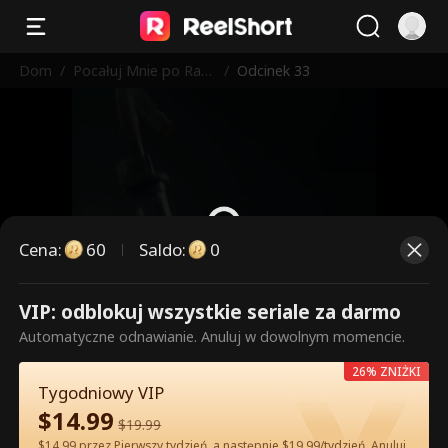
Dom
/
Pocałuj Mnie po Raz
/
Odcinek 33
Ostatni
Cena
:
60
Saldo
:
0
VIP: odblokuj wszystkie seriale za darmo
To są płatne odcinki. Odblokuj,
Automatyczne odnawianie. Anuluj w dowolnym momencie.
aby oglądać.
26% ZNIŻKI
Tygodniowy VIP
$
14.99
60
Odblokuj teraz
$
19.99
$14.99 przez Pierwszy tydzień, a następnie $19.99/tydzień. Anuluj