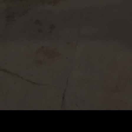
Cena
:
60
Saldo
:
0