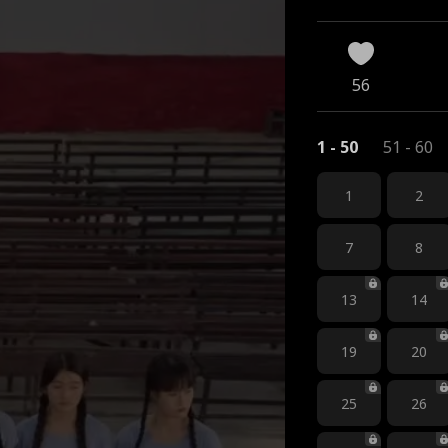
56
1 - 50
51 - 60
1
2
7
8
13
14
19
20
25
26