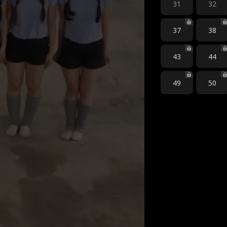
31
32
37
38
43
44
49
50