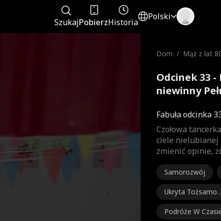
Polski
Szukaj
Pobierz
Historia
Dom
/
Mąż z lat 80
ewinny
Odcinek 33 - 
niewinny Peł
Fabuła odcinka 3
Czołowa tancerka 
ciele nielubiane
zmienić opinie, 
Samorozwój
Ukryta Tożsamoś
ć
Podróże W Czasi