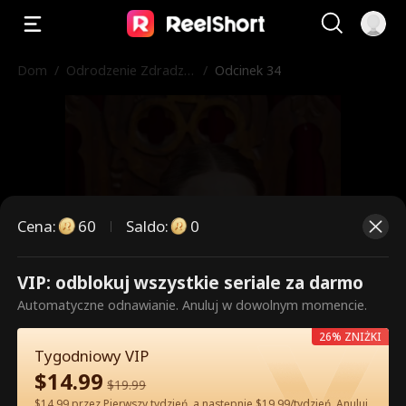
Dom
/
Odrodzenie Zdradzo
/
Odcinek 34
nej Alfa
Cena
:
60
Saldo
:
0
VIP: odblokuj wszystkie seriale za darmo
To są płatne odcinki. Odblokuj,
Automatyczne odnawianie. Anuluj w dowolnym momencie.
aby oglądać.
26% ZNIŻKI
Tygodniowy VIP
$
14.99
$
19.99
60
Odblokuj teraz
$14.99 przez Pierwszy tydzień, a następnie $19.99/tydzień. Anuluj