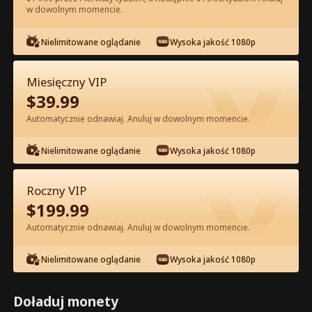
w dowolnym momencie.
Oglądaj za darmo w Apce
Nielimitowane oglądanie
Wysoka jakość 1080p
Miesięczny VIP
$
39.99
Automatycznie odnawiaj. Anuluj w dowolnym momencie.
Nielimitowane oglądanie
Wysoka jakość 1080p
Odcinek 34 - Odrodzenie Zdradzonej
Roczny VIP
Alfa Pełna Wersja Filmu
$
199.99
Automatycznie odnawiaj. Anuluj w dowolnym momencie.
0-49
50-74
Wszystkie Odcinki
Nielimitowane oglądanie
Wysoka jakość 1080p
34
35
36
37
38
3
Doładuj monety