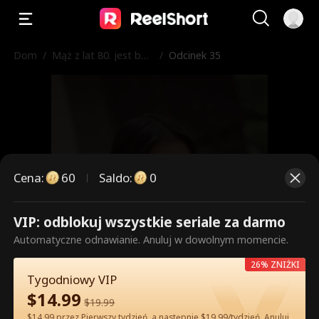
Dom
/
Mąż z lat 80. jest bar
/
Odcinek 35
dzo niewinny
Cena
:
60
Saldo
:
0
VIP: odblokuj wszystkie seriale za darmo
To są płatne odcinki. Odblokuj,
Automatyczne odnawianie. Anuluj w dowolnym momencie.
aby oglądać.
26% ZNIŻKI
Tygodniowy VIP
$
14.99
$
19.99
60
Odblokuj teraz
$14.99 przez Pierwszy tydzień, a następnie $19.99/tydzień. Anuluj