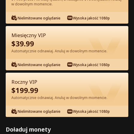
w dowolnym momencie.
Oglądaj za darmo w Apce
Nielimitowane oglądanie
Wysoka jakość 1080p
Miesięczny VIP
$
39.99
Automatycznie odnawiaj. Anuluj w dowolnym momencie.
Nielimitowane oglądanie
Wysoka jakość 1080p
Odcinek 35 - Mąż z lat 80. jest bardzo
Roczny VIP
niewinny Pełna Wersja Filmu
$
199.99
Automatycznie odnawiaj. Anuluj w dowolnym momencie.
1-50
51-60
Wszystkie Odcinki
Nielimitowane oglądanie
Wysoka jakość 1080p
35
36
37
38
39
4
Doładuj monety