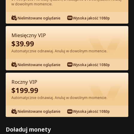
w dowolnym momencie.
Oglądaj za darmo w Apce
Nielimitowane oglądanie
Wysoka jakość 1080p
Miesięczny VIP
$
39.99
Automatycznie odnawiaj. Anuluj w dowolnym momencie.
Nielimitowane oglądanie
Wysoka jakość 1080p
Odcinek 35 - Odrodzenie Zdradzonej
Alfa Pełna Wersja Filmu
Roczny VIP
$
199.99
0-49
50-74
Wszystkie Odcinki
Automatycznie odnawiaj. Anuluj w dowolnym momencie.
35
36
37
38
39
4
Nielimitowane oglądanie
Wysoka jakość 1080p
Doładuj monety