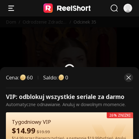
Dom
/
Odrodzenie Zdradzo
/
Odcinek 35
nej Alfa
Cena
:
60
Saldo
:
0
VIP: odblokuj wszystkie seriale za darmo
To są płatne odcinki. Odblokuj,
Automatyczne odnawianie. Anuluj w dowolnym momencie.
aby oglądać.
26% ZNIŻKI
Tygodniowy VIP
$
14.99
60
Odblokuj teraz
$
19.99
$14.99 przez Pierwszy tydzień, a następnie $19.99/tydzień. Anuluj