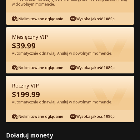
w dowolnym momencie.
Oglądaj za darmo w Apce
Nielimitowane oglądanie
Wysoka jakość 1080p
Miesięczny VIP
$
39.99
Automatycznie odnawiaj. Anuluj w dowolnym momencie.
Nielimitowane oglądanie
Wysoka jakość 1080p
Odcinek 36 - Pocałuj Mnie po Raz
Ostatni Pełna Wersja Filmu
Roczny VIP
$
199.99
0-49
50-90
Wszystkie Odcinki
Automatycznie odnawiaj. Anuluj w dowolnym momencie.
36
37
38
39
40
4
Nielimitowane oglądanie
Wysoka jakość 1080p
Doładuj monety