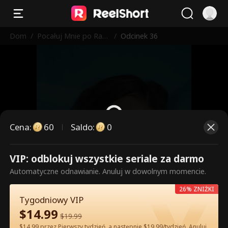
Dom
/
Pocałuj Mnie po Raz
/
Odcinek 36
Ostatni
Cena
:
60
Saldo
:
0
VIP: odblokuj wszystkie seriale za darmo
To są płatne odcinki. Odblokuj,
Automatyczne odnawianie. Anuluj w dowolnym momencie.
aby oglądać.
26% ZNIŻKI
Tygodniowy VIP
$
14.99
60
Odblokuj teraz
$
19.99
$14.99 przez Pierwszy tydzień, a następnie $19.99/tydzień. Anuluj