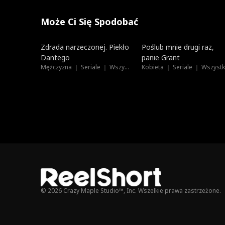
Może Ci Się Spodobać
Dubbing
Nowe
Zdrada narzeczonej. Piekło
Poślub mnie drugi raz,
Dantego
panie Grant
Mężczyzna ｜ Seriale ｜ Wszystkie Wiek
© 2026 Crazy Maple Studio™, Inc. Wszelkie prawa zastrzeżone.