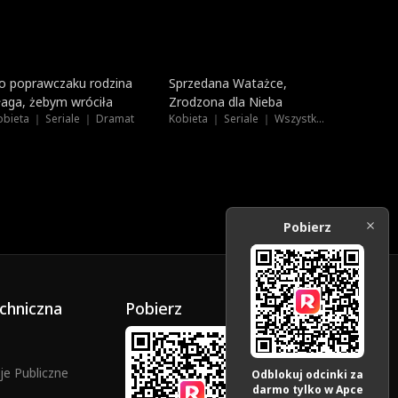
Dubbing
Nowe
o poprawczaku rodzina
Sprzedana Watażce,
łaga, żebym wróciła
Zrodzona dla Nieba
obieta ｜ Seriale ｜ Dramat
Kobieta ｜ Seriale ｜ Wszystkie Wiek
Pobierz
chniczna
Pobierz
e Publiczne
Odblokuj odcinki za
darmo tylko w Apce