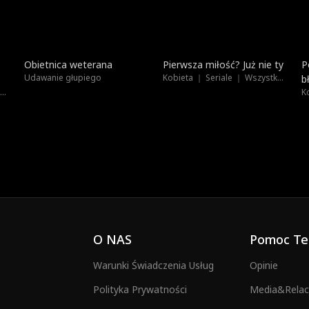
Dubbing
Na topie
Obietnica weterana
Pierwsza miłość? Już nie ty
P
Udawanie głupiego
Kobieta ｜ Seriale ｜ Wszystkie Wiek
b
Kobieta ｜ Seriale ｜ Wszystkie Wiek
K
O NAS
Pomoc Te
Warunki Świadczenia Usług
Opinie
Polityka Prywatności
Media&Relacj