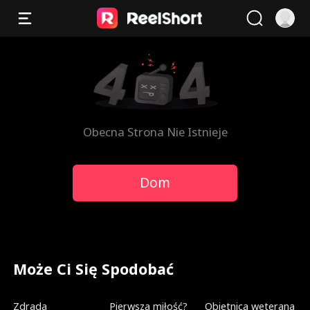
Obecna Strona Nie Istnieje
Dom
Może Ci Się Spodobać
Dubbing
Na topie
Dubbing
Zdrada
Pierwsza miłość?
Obietnica weterana