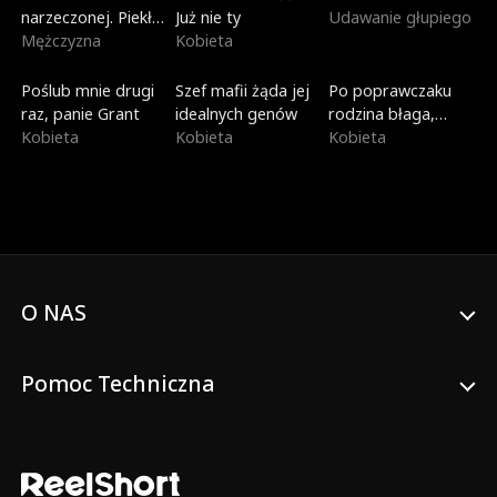
narzeczonej. Piekło
Już nie ty
Udawanie głupiego
Dantego
Mężczyzna
Kobieta
Nowe
Nowe
Dubbing
Poślub mnie drugi
Szef mafii żąda jej
Po poprawczaku
raz, panie Grant
idealnych genów
rodzina błaga,
Kobieta
Kobieta
żebym wróciła
Kobieta
O NAS
Pomoc Techniczna