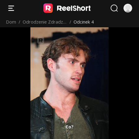
Dom
/
Odrodzenie Zdradzo
/
Odcinek 4
nej Alfa