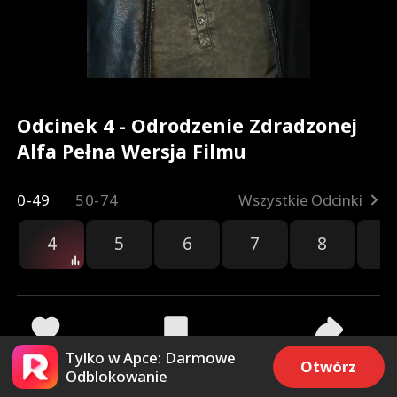
Odcinek 4 - Odrodzenie Zdradzonej
Alfa Pełna Wersja Filmu
0-49
50-74
Wszystkie Odcinki
4
5
6
7
8
9
Tylko w Apce: Darmowe
54.6k
29.3k
Udostępnij
Otwórz
Odblokowanie