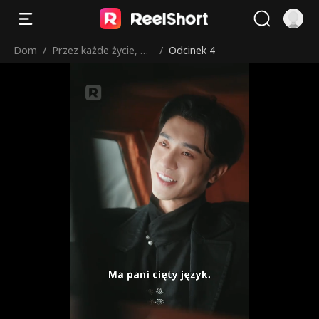
Dom
/
Przez każde życie, by
/
Odcinek 4
cię odnaleźć