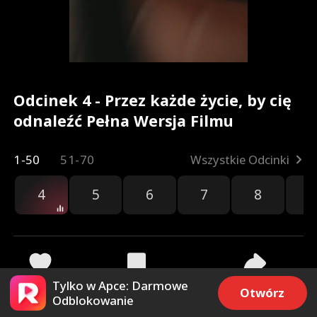
Odcinek 4 - Przez każde życie, by cię
odnaleźć Pełna Wersja Filmu
1-50
51-70
Wszystkie Odcinki
4
5
6
7
8
9
Tylko w Apce: Darmowe
382
3.2k
Udostępnij
Otwórz
Odblokowanie