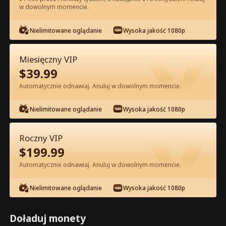
w dowolnym momencie.
Oglądaj za darmo w Apce
Nielimitowane oglądanie
Wysoka jakość 1080p
Miesięczny VIP
$
39.99
Automatycznie odnawiaj. Anuluj w dowolnym momencie.
Nielimitowane oglądanie
Wysoka jakość 1080p
Odcinek 40 - Podwójne Życie
Miliarderki Pełna Wersja Filmu
Roczny VIP
$
199.99
0-49
50-70
Wszystkie Odcinki
Automatycznie odnawiaj. Anuluj w dowolnym momencie.
40
41
42
43
44
4
Nielimitowane oglądanie
Wysoka jakość 1080p
Doładuj monety