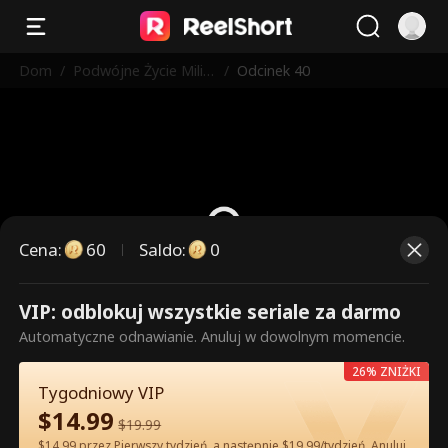
Dom
/
Podwójne Życie Milia
/
Odcinek 40
rderki
Cena
:
60
Saldo
:
0
VIP: odblokuj wszystkie seriale za darmo
To są płatne odcinki. Odblokuj,
Automatyczne odnawianie. Anuluj w dowolnym momencie.
aby oglądać.
26% ZNIŻKI
Tygodniowy VIP
$
14.99
60
Odblokuj teraz
$
19.99
$14.99 przez Pierwszy tydzień, a następnie $19.99/tydzień. Anuluj