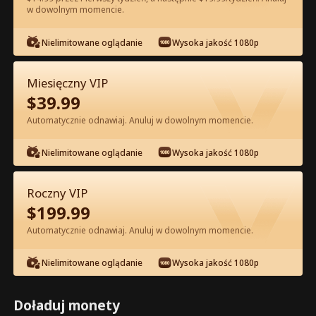
w dowolnym momencie.
Oglądaj za darmo w Apce
Nielimitowane oglądanie
Wysoka jakość 1080p
Miesięczny VIP
$
39.99
Automatycznie odnawiaj. Anuluj w dowolnym momencie.
Nielimitowane oglądanie
Wysoka jakość 1080p
Odcinek 42 - Odrodzenie Zdradzonej
Alfa Pełna Wersja Filmu
Roczny VIP
$
199.99
0-49
50-74
Wszystkie Odcinki
Automatycznie odnawiaj. Anuluj w dowolnym momencie.
42
43
44
45
46
4
Nielimitowane oglądanie
Wysoka jakość 1080p
Doładuj monety