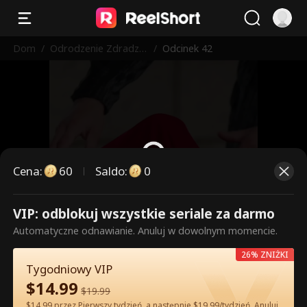
Dom
/
Odrodzenie Zdradzo
/
Odcinek 42
nej Alfa
Cena
:
60
Saldo
:
0
VIP: odblokuj wszystkie seriale za darmo
To są płatne odcinki. Odblokuj,
Automatyczne odnawianie. Anuluj w dowolnym momencie.
aby oglądać.
26% ZNIŻKI
Tygodniowy VIP
$
14.99
60
Odblokuj teraz
$
19.99
$14.99 przez Pierwszy tydzień, a następnie $19.99/tydzień. Anuluj