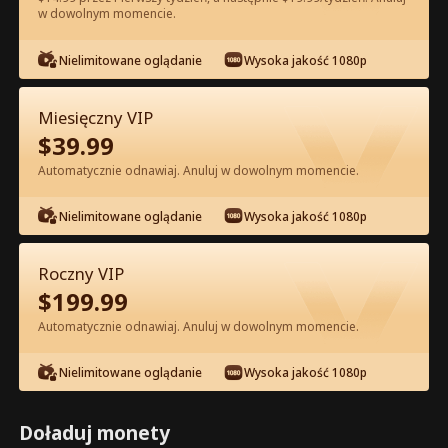
w dowolnym momencie.
Oglądaj za darmo w Apce
Nielimitowane oglądanie
Wysoka jakość 1080p
Miesięczny VIP
$
39.99
Automatycznie odnawiaj. Anuluj w dowolnym momencie.
Nielimitowane oglądanie
Wysoka jakość 1080p
Odcinek 44 - Pocałuj Mnie po Raz
Ostatni Pełna Wersja Filmu
Roczny VIP
$
199.99
0-49
50-90
Wszystkie Odcinki
Automatycznie odnawiaj. Anuluj w dowolnym momencie.
44
45
46
47
48
4
Nielimitowane oglądanie
Wysoka jakość 1080p
Doładuj monety