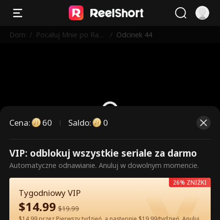
Dom
/
Pocałuj Mnie po Raz
/
Odcinek 44
Ostatni
Cena
:
60
Saldo
:
0
VIP: odblokuj wszystkie seriale za darmo
To są płatne odcinki. Odblokuj,
Automatyczne odnawianie. Anuluj w dowolnym momencie.
aby oglądać.
26% ZNIŻKI
Tygodniowy VIP
$
14.99
60
Odblokuj teraz
$
19.99
$14.99 przez Pierwszy tydzień, a następnie $19.99/tydzień. Anuluj