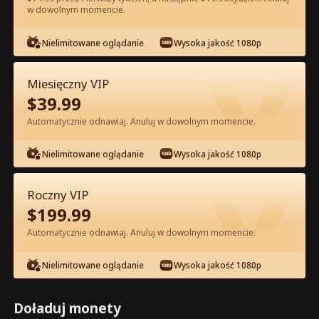
w dowolnym momencie.
Oglądaj za darmo w Apce
Nielimitowane oglądanie
Wysoka jakość 1080p
Miesięczny VIP
$
39.99
Automatycznie odnawiaj. Anuluj w dowolnym momencie.
Nielimitowane oglądanie
Wysoka jakość 1080p
Odcinek 45 - Mąż z lat 80. jest bardzo
Roczny VIP
niewinny Pełna Wersja Filmu
$
199.99
Automatycznie odnawiaj. Anuluj w dowolnym momencie.
1-50
51-60
Wszystkie Odcinki
Nielimitowane oglądanie
Wysoka jakość 1080p
45
46
47
48
49
5
Doładuj monety