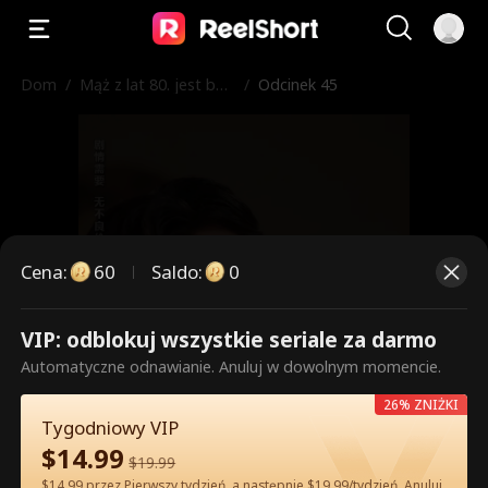
Dom
/
Mąż z lat 80. jest bar
/
Odcinek 45
dzo niewinny
Cena
:
60
Saldo
:
0
VIP: odblokuj wszystkie seriale za darmo
To są płatne odcinki. Odblokuj,
Automatyczne odnawianie. Anuluj w dowolnym momencie.
aby oglądać.
26% ZNIŻKI
Tygodniowy VIP
$
14.99
$
19.99
60
Odblokuj teraz
$14.99 przez Pierwszy tydzień, a następnie $19.99/tydzień. Anuluj