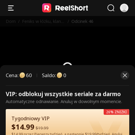
Dom
/
Feniks w łóżku, klan n
/
Odcinek 46
a głowie
Cena
:
60
Saldo
:
0
VIP: odblokuj wszystkie seriale za darmo
To są płatne odcinki. Odblokuj,
Automatyczne odnawianie. Anuluj w dowolnym momencie.
aby oglądać.
26% ZNIŻKI
Tygodniowy VIP
$
14.99
60
Odblokuj teraz
$
19.99
$14.99 przez Pierwszy tydzień, a następnie $19.99/tydzień. Anuluj