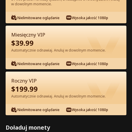
w dowolnym momencie.
Oglądaj za darmo w Apce
Nielimitowane oglądanie
Wysoka jakość 1080p
Miesięczny VIP
$
39.99
Automatycznie odnawiaj. Anuluj w dowolnym momencie.
Nielimitowane oglądanie
Wysoka jakość 1080p
Odcinek 46 - Feniks w łóżku, klan na
głowie Pełna Wersja Filmu
Roczny VIP
$
199.99
1-50
51-57
Wszystkie Odcinki
Automatycznie odnawiaj. Anuluj w dowolnym momencie.
45
46
47
48
49
50
Nielimitowane oglądanie
Wysoka jakość 1080p
Doładuj monety