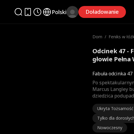
Doładowanie
Polski
Dom
/
Feniks w łóżk
wie
Odcinek 47 - 
głowie Pełna 
Fabuła odcinka 47
Po spektakularnym
Marcus Langley bu
dziedzica podupad
Ukryta Tożsamość
Tylko dla dorosłyc
Nowoczesny