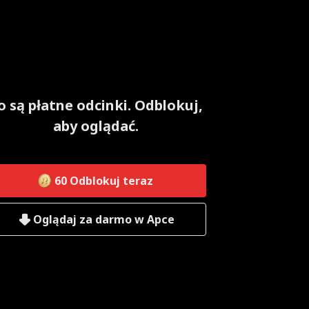
o są płatne odcinki. Odblokuj,
aby oglądać.
60
Odblokuj teraz
Oglądaj za darmo w Apce