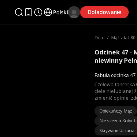
Doładowanie
Polski
Dom
/
Mąż z lat 80.
ewinny
Odcinek 47 - M
niewinny Pełn
Fabuła odcinka 47
Czołowa tancerka G
ciele nielubianej
zmienić opinie, z
Opiekuńczy Mąż
Niezależna Kobiet
Skrywane Uczucia