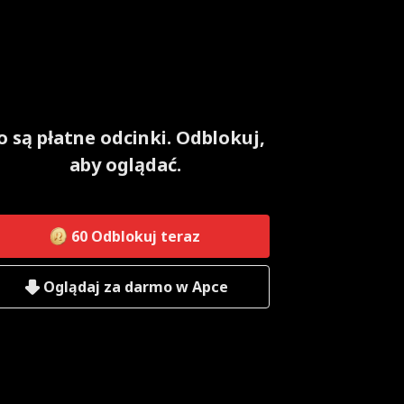
o są płatne odcinki. Odblokuj,
aby oglądać.
60
Odblokuj teraz
Oglądaj za darmo w Apce