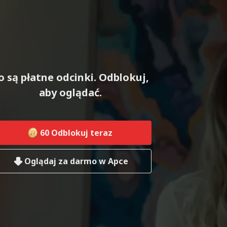
o są płatne odcinki. Odblokuj,
aby oglądać.
60
Odblokuj teraz
Oglądaj za darmo w Apce