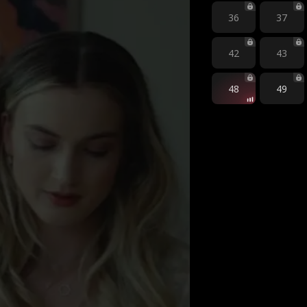
36
37
42
43
48
49