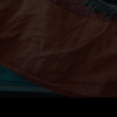
Cena
:
60
Saldo
:
0