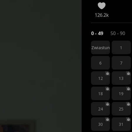
126.2k
0 - 49
50 - 90
Zwiastun
1
6
7
12
13
18
19
24
25
30
31